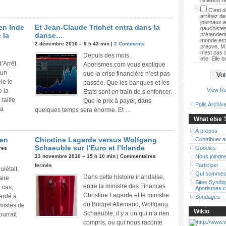
reflètent r
C'est dé
arrêtez de 
journaux 
en Inde
Et Jean-Claude Trichet entra dans la
gauchistes
 la
danse…
prétendent
monde est 
2 décembre 2010 – 9 h 43 min |
2 Comments
preuve, M.
n'est pas
Depuis des mois,
elle. Elle 
d’Arrêt
Aporismes.com vous explique
’un
que la crise financière n’est pas
le le
passée. Que les banques et les
View Re
e la
Etats sont en train de s’enfoncer.
taille
Que le prix à payer, dans
Polls Archiv
la
quelques temps sera énorme. Et …
What else 
À propos
ien
Chirstine Lagarde versus Wolfgang
Contribuer 
Schaeuble sur l’Euro et l’Irlande
Goodies
res
23 novembre 2010 – 15 h 10 min |
Commentaires
Nous joindre
Participer
fermés
uiétait.
Qui sommes
Dans cette histoire irlandaise,
aire
Sites Syndi
entre la ministre des Finances
 cas,
Aporismes.
Christine Lagarde et le ministre
tardé à
Sondages
du Budget Allemand, Wolfgang
imistes de
Wikio
Schaeuble, il y a un qui n’a rien
ourrait
compris, ou qui nous raconte