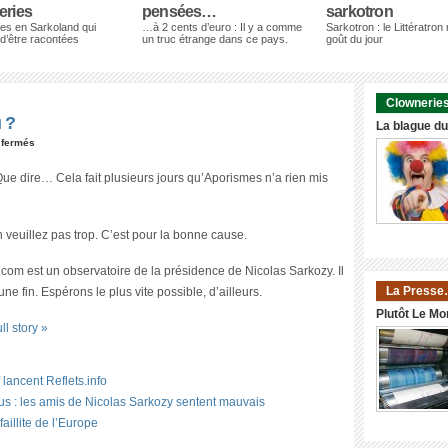
eries
pensées…
sarkotron
es en Sarkoland qui
…à 2 cents d’euro : Il y a comme
Sarkotron : le Littératron
 d’être racontées
un truc étrange dans ce pays.
goût du jour
Clowneries
 ?
La blague d
 fermés
e dire… Cela fait plusieurs jours qu’Aporismes n’a rien mis
 veuillez pas trop. C’est pour la bonne cause.
com est un observatoire de la présidence de Nicolas Sarkozy. Il
La Presse
ne fin. Espérons le plus vite possible, d’ailleurs.
Plutôt Le Mo
ll story »
 lancent Reflets.info
lus : les amis de Nicolas Sarkozy sentent mauvais
aillite de l’Europe