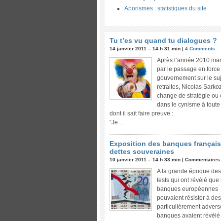
Aporismes : statistiques du site
Tu t’es vu quand tu dialogues ?
14 janvier 2011 – 14 h 31 min |
4 Comments
Après l’année 2010 ma
par le passage en force
gouvernement sur le su
retraites, Nicolas Sarko
change de stratégie ou 
dans le cynisme à tout
dont il sait faire preuve :
“Je …
Exposition des banques françai
dettes souveraines
10 janvier 2011 – 14 h 33 min |
Commentaires
A la grande époque des
tests qui ont révélé que 
banques européennes
pouvaient résister à des
particulièrement advers
banques avaient révélé 