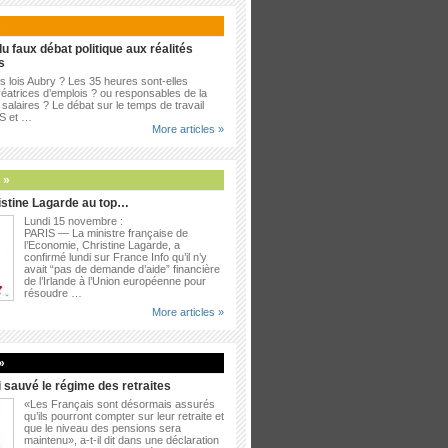
»
u faux débat politique aux réalités
s
es lois Aubry ? Les 35 heures sont-elles
éatrices d’emplois ? ou responsables de la
salaires ? Le débat sur le temps de travail
PS et …
More articles »
 »
ristine Lagarde au top…
Lundi 15 novembre :
PARIS — La ministre française de
l’Economie, Christine Lagarde, a
confirmé lundi sur France Info qu’il n’y
avait “pas de demande d’aide” financière
de l’Irlande à l’Union européenne pour
résoudre …
More articles »
»
i sauvé le régime des retraites
«Les Français sont désormais assurés
qu’ils pourront compter sur leur retraite et
que le niveau des pensions sera
maintenu», a-t-il dit dans une déclaration