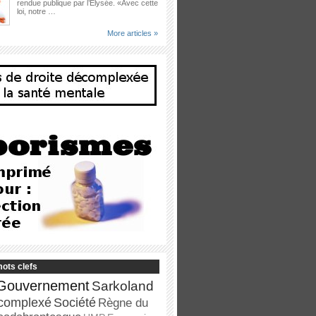
rendue publique par l’Elysée. «Avec cette
loi, notre …
More articles »
ots clefs
Gouvernement
Sarkoland
complexé
Société
Règne du