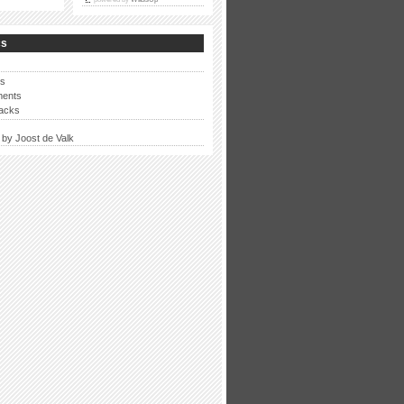
cs
ts
ents
backs
by Joost de Valk