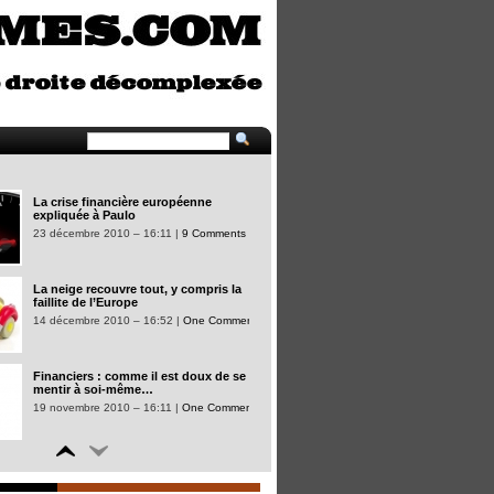
Dis donc Aporismes, tu es où ?
19 janvier 2011 – 16:53 |
Commentaires
fermés
La crise financière européenne
expliquée à Paulo
23 décembre 2010 – 16:11 |
9 Comments
La neige recouvre tout, y compris la
faillite de l’Europe
14 décembre 2010 – 16:52 |
One Comment
Financiers : comme il est doux de se
mentir à soi-même…
19 novembre 2010 – 16:11 |
One Comment