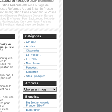
cadabrantesque
UMP
Economie
Justice
Ridicule
Affaires
Foutage de
esses
Réformes
Argent
Enfantin
Presse
tion
Immigration
Crise économique
Police
tés-Sénateurs
Résistance
Grossier
Europe
atives
Éric Woerth
Peur
Background
Méthode
s
Manifestations
On y croit
News
Racisme
FN
Syndicats
Identité nationale
Bushisme
Catégories
A la Une
rkozy va
Articles
pe, puis le
de
Clowneries
La Presse…
ant que la
LCD2007
ris la
Non classé
e du G20,
question de
Pensées…
Sarkotron
quoi pas, il
Sites Syndiqués
t plusieurs
Archives
sion de la
 est pour
Blogoliste
S sont une
des
Big Brother Awards
es pour
France (BBA-F)
r le
, ils ne
BugBrother