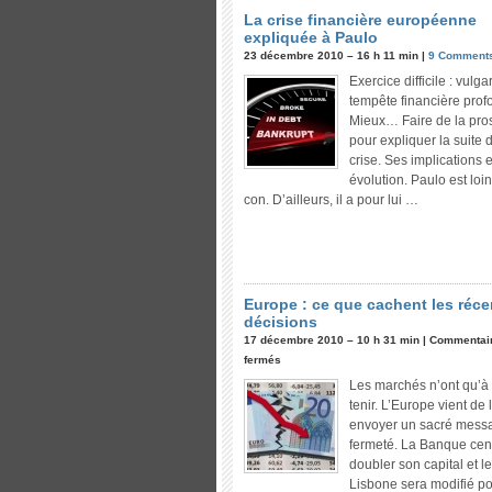
La crise financière européenne
expliquée à Paulo
23 décembre 2010 – 16 h 11 min |
9 Comment
Exercice difficile : vulga
tempête financière prof
Mieux… Faire de la pro
pour expliquer la suite 
crise. Ses implications 
évolution. Paulo est loin
con. D’ailleurs, il a pour lui …
Europe : ce que cachent les réce
décisions
17 décembre 2010 – 10 h 31 min |
Commentai
fermés
Les marchés n’ont qu’à
tenir. L’Europe vient de 
envoyer un sacré mess
fermeté. La Banque cen
doubler son capital et le
Lisbone sera modifié p