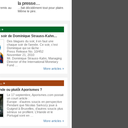
la presse…
 remis au
…fait décidément tout pour plaire.
Même le pire.
 »
u soir de Dominique Strauss-Kahn…
Des blagues du soir, il en faut une
chaque soir de l’année. Ce soir, c’est
Dominique qui se lâche :
Press Release No. 10/452
November 21, 2010
Mr. Dominique Strauss-Kahn, Managing
Director of the International Monetary
Fund …
More articles »
… »
nde ou plutôt Aporismes ?
Le 17 septembre, Aporismes.com postait
un court article :
Europe : d’autres soucis en perspective
Pendant que Nicolas Sarkozy joue à
Guignol à Bruxelles, d’autres soucis plus
sérieux se profilent. L’Irlande et le
Portugal sont en …
More articles »