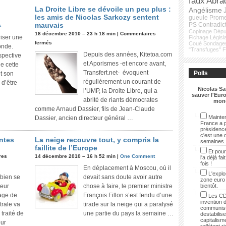
faux
Abra
La Droite Libre se dévoile un peu plus :
Angélisme
les amis de Nicolas Sarkozy sentent
gueule
Prom
mauvais
PS
Contradic
s
Copinage
Dépu
18 décembre 2010 – 23 h 18 min |
Commentaires
riser une
Fichage
Législ
fermés
Coué
Sondage
onde.
"Transfuges"
Depuis des années, Kitetoa.com
spective
et Aporismes -et encore avant,
de cette
Transfert.net- évoquent
Polls
et son
régulièrement un courant de
 d’être
Nicolas Sa
l’UMP, la Droite Libre, qui a
sauver l'Euro
abrité de riants démocrates
mon
comme Arnaud Dassier, fils de Jean-Claude
Mainten
Dassier, ancien directeur général …
France a p
présidenc
c'est une 
ntes
La neige recouvre tout, y compris la
semaines.
faillite de l’Europe
Et pour
res
14 décembre 2010 – 16 h 52 min |
One Comment
l'a déjà fai
fois !
En déplacement à Moscou, où il
L'explo
 bien se
devait sans doute avoir autre
zone euro
leur
chose à faire, le premier ministre
bientôt.
age de
François Fillon s’est fendu d’une
Les CD
invention 
trale va
tirade sur la neige qui a paralysé
communist
 traité de
une partie du pays la semaine …
destabilise
capitalisme
our