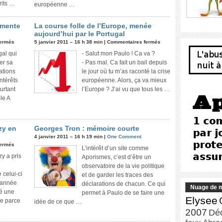
rits …
européenne …
gmente
La course folle de l’Europe, menée
aujourd’hui par le Portugal
fermés
5 janvier 2011 – 16 h 38 min |
Commentaires fermés
gal qui
- Salut mon Paulo ! Ca va ?
er sa
- Pas mal. Ca fait un bail depuis
ations
le jour où tu m’as raconté la crise
ntérêts
européenne. Alors, ça va mieux
urtant
l’Europe ? J’ai vu que tous les …
le A
zy en
Georges Tron : mémoire courte
4 janvier 2011 – 16 h 19 min |
One Comment
fermés
L’intérêt d’un site comme
zy a pris
Aporismes, c’est d’être un
observatoire de la vie politique
celui-ci
et de garder les traces des
e année
déclarations de chacun. Ce qui
Nuage de m
té une
permet à Paulo de se faire une
Elysee
re parce
idée de ce que …
2007
Dé