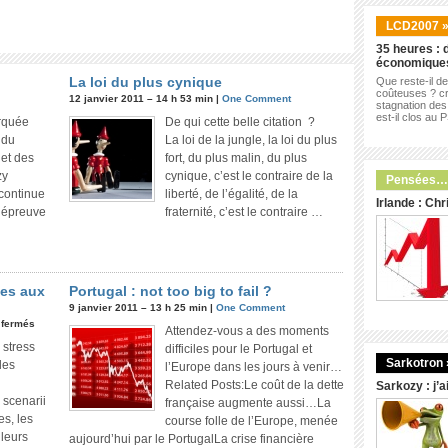
LCD2007 
35 heures : d
économique
La loi du plus cynique
Que reste-il d
coûteuses ? cr
12 janvier 2011 – 14 h 53 min |
One Comment
stagnation des 
est-il clos au 
rquée
De qui cette belle citation ?
 du
La loi de la jungle, la loi du plus
jet des
fort, du plus malin, du plus
zy
cynique, c’est le contraire de la
Pensées…
continue
liberté, de l’égalité, de la
Irlande : Ch
e épreuve
fraternité, c’est le contraire …
ses aux
Portugal : not too big to fail ?
9 janvier 2011 – 13 h 25 min |
One Comment
 fermés
Attendez-vous a des moments
 stress
difficiles pour le Portugal et
Sarkotron 
les
l’Europe dans les jours à venir…
Related Posts:Le coût de la dette
Sarkozy : j’a
 scenarii
française augmente aussi…La
es, les
course folle de l’Europe, menée
leurs
aujourd’hui par le PortugalLa crise financière