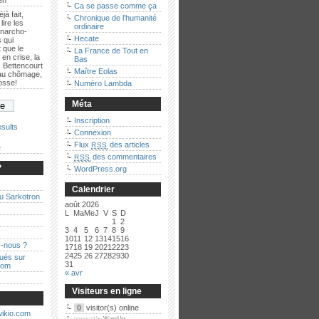
ien
Ca se passe comme ça
jà fait,
Chronique de l’humanité
lire les
ordinaire
anarcho-
Hecate
 qui
 que le
La France de Tout en
en crise, la
Bas
 Bettencourt
Maître Eolas
 au chômage,
bosse!
Numéro Lambda
Méta
Inscription
sults
Connexion
Flux
des articles
RSS
e
des commentaires
RSS
?
WordPress.org
Calendrier
au Sarkotron
août 2026
L
Ma
Me
J
V
S
D
1
2
3
4
5
6
7
8
9
10
11
12
13
14
15
16
-nous ?
17
18
19
20
21
22
23
24
25
26
27
28
29
30
qués sur
31
com
« avr
Visiteurs en ligne
0
visitor(s) online
powered by
WassUp