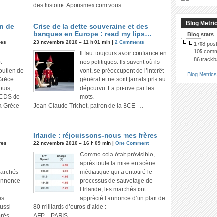
des histoire. Aporismes.com vous …
Blog Metri
an de
Crise de la dette souveraine et des
banques en Europe : read my lips…
Blog stats
res
23 novembre 2010 – 11 h 01 min |
2 Comments
1708 pos
105 comm
Il faut toujours avoir confiance en
86 track
t
nos politiques. Ils savent où ils
outien de
vont, se préoccupent de l’intérêt
Blog Metrics
 Grèce
général et ne sont jamais pris au
puis,
dépourvu. La preuve par les
es CDS de
mots.
la Grèce
Jean-Claude Trichet, patron de la BCE …
Irlande : réjouissons-nous mes frères
res
22 novembre 2010 – 16 h 09 min |
One Comment
Comme cela était prévisible,
après toute la mise en scène
marchés
médiatique qui a entouré le
’annonce
processus de sauvetage de
l’Irlande, les marchés ont
es
apprécié l’annonce d’un plan de
ussi
80 milliards d’euros d’aide :
près-
AFP – PARIS …