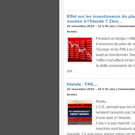
Effet sur les investisseurs du pl
soutien à l’Irlande ? Zéro…
23 novembre 2010 – 11 h 56 min |
Commentai
fermés
Pendant un temps, l’effe
d’annonce du plan de s
l’Europe et du FMI à la
avait pu fonctionner. De
l’effet s’est effacé et l
la dette souveraine de 
ont …
Irlande : FAIL…
22 novembre 2010 – 22 h 01 min |
Commentai
fermés
Perdu…
L’U.E. pensait que les 
seraient rassurés par l
d’une aide à l’Irlande.
Cela n’a pas marché. L
marchés sont toujours a
inquiets. Ce que nous avions prévu cet a