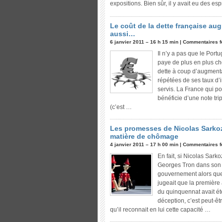
expositions. Bien sûr, il y avait eu des esp
Le coût de la dette française au
aussi…
6 janvier 2011 – 16 h 15 min |
Commentaires 
Il n’y a pas que le Portu
paye de plus en plus ch
dette à coup d’augment
répétées de ses taux d’i
servis. La France qui po
bénéficie d’une note trip
(c’est …
Les promesses de Nicolas Sarko
matière de chômage
4 janvier 2011 – 17 h 00 min |
Commentaires 
En fait, si Nicolas Sarko
Georges Tron dans son
gouvernement alors que 
jugeait que la premièr
du quinquennat avait é
déception, c’est peut-êt
qu’il reconnait en lui cette capacité …