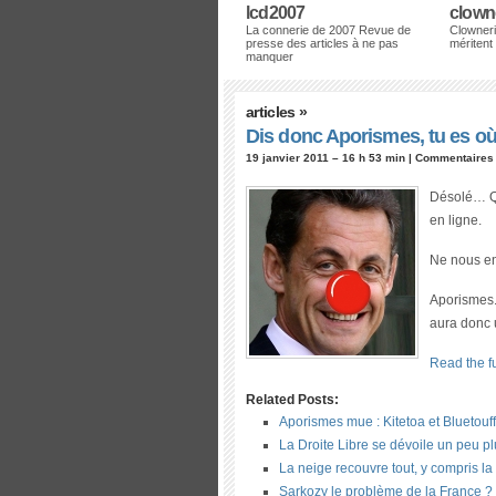
lcd2007
clown
La connerie de 2007 Revue de
Clowneri
presse des articles à ne pas
méritent
manquer
articles
»
Dis donc Aporismes, tu es où
19 janvier 2011 – 16 h 53 min |
Commentaires
Désolé… Qu
en ligne.
Ne nous en
Aporismes.
aura donc u
Read the fu
Related Posts:
Aporismes mue : Kitetoa et Bluetouff
La Droite Libre se dévoile un peu p
La neige recouvre tout, y compris la f
Sarkozy le problème de la France ?