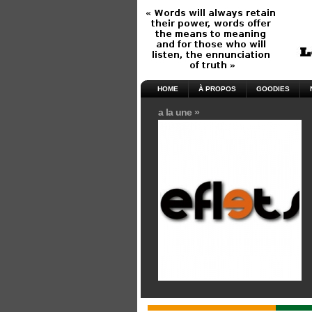
HOME
À PROPOS
GOODIES
a la une »