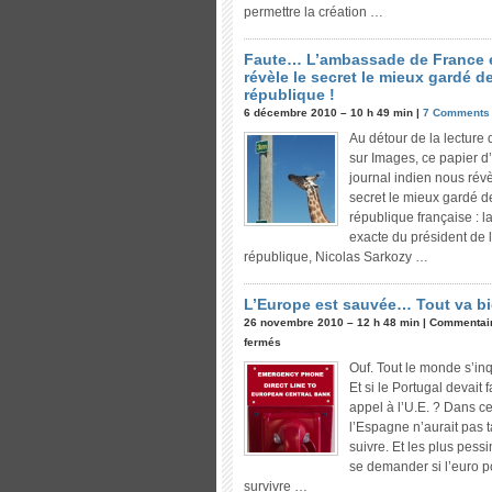
permettre la création …
Faute… L’ambassade de France 
révèle le secret le mieux gardé de
république !
6 décembre 2010 – 10 h 49 min |
7 Comments
Au détour de la lecture 
sur Images, ce papier d
journal indien nous révè
secret le mieux gardé d
république française : la 
exacte du président de 
république, Nicolas Sarkozy …
L’Europe est sauvée… Tout va b
26 novembre 2010 – 12 h 48 min |
Commentai
fermés
Ouf. Tout le monde s’inq
Et si le Portugal devait f
appel à l’U.E. ? Dans ce
l’Espagne n’aurait pas 
suivre. Et les plus pess
se demander si l’euro p
survivre …